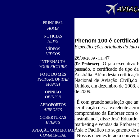
PRINCIPAL
HOME
NOTÍCIAS
Phenom 100 é certificad
NEWS
Especificações originais do jato
VÍDEOS
VIDEOS
26/
47
08/2009 - 11h
INTERNAUTA
O jato executivo 
(Da Embraer
)
-
YOUR PICTURE
passado, o certificado de tipo 
FOTO DO MÊS
Austrália. Além desta certific
PICTURE OF THE
Nacional de Aviação Civil),do
MONTH
Unidos, em dezembro de 2008, e
de 2009.
OPINIÃO
OPINION
"É com grande satisfação que a
AEROPORTOS
certificação dessa excelente aero
AIRPORTS
compromisso da Embraer com o
COBERTURAS
australiano", disse José Eduardo 
EVENTS
marketing e vendas da Embraer 
Ásia e Pacífico no segmento de a
AVIAÇÃO COMERCIAL
COMMERCIAL
"Nossos clientes terão a conveni