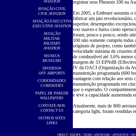
AVIATION
registrar seus Phenom 100 na Aus
AVIAÇÃO CIVIL
Em 2005, a Embraer assumiu o de
CIVIL AVIATION
fabricar um jato revolucionário,
AVIAÇÃO EXECUTIVA
superior, desempenho excepciona
EXECUTIVE AVIATION
voo suaves e baixo custo operaci
AVIAÇÃO
foram, pouco a pouco, sendo at
MILITAR
100 não somente cumpriu todas a
MILITARY
originais de projeto, como també
AVIATION
velocidade máxima de cruzeiro 
MUSEUS
de combustível até 3,6% menor qu
MUSEUMS
margem de 33 EPNdB (Effective P
IV da OACI (Organização da Avia
DIVERSOS
manutenção programada (600 hor
OFF AIRPORTS
vantagem com relação aos seus co
CURIOSIDADES
manutenção programada em cinc
CURIOSITIES
que o esperado. O compartimento
PAPEL DE PAREDE
e teve a capacidade aumentada em 
WALLPAPERS
CONTATE-NOS
Atualmente, mais de 800 aeronav
CONTACT US
categoria light, foram vendidas
OUTROS SITES
LINKS
ORKUT
|
EQUIPE /
TEAM
|
ANUNCIAR /
ANNOUNCE
| NO