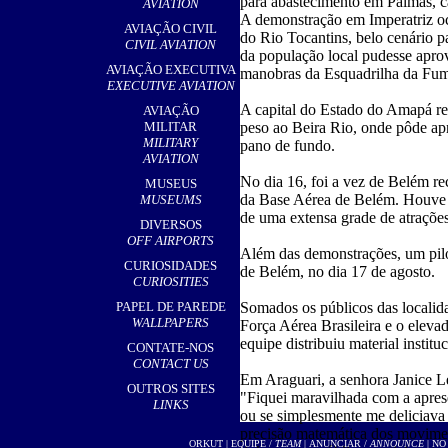
para abastecimento em Palmas, ca
AVIATION
A demonstração em Imperatriz o
AVIAÇÃO CIVIL
do Rio Tocantins, belo cenário p
CIVIL AVIATION
da população local pudesse aprov
AVIAÇÃO EXECUTIVA
manobras da Esquadrilha da Fum
EXECUTIVE AVIATION
A capital do Estado do Amapá 
AVIAÇÃO
MILITAR
peso ao Beira Rio, onde pôde ap
MILITARY
pano de fundo.
AVIATION
No dia 16, foi a vez de Belém r
MUSEUS
da Base Aérea de Belém. Houve gr
MUSEUMS
de uma extensa grade de atrações
DIVERSOS
OFF AIRPORTS
Além das demonstrações, um pilo
CURIOSIDADES
de Belém, no dia 17 de agosto.
CURIOSITIES
PAPEL DE PAREDE
Somados os públicos das localid
WALLPAPERS
Força Aérea Brasileira e o eleva
equipe distribuiu material institu
CONTATE-NOS
CONTACT US
Em Araguari, a senhora Janice L
OUTROS SITES
"Fiquei maravilhada com a apres
LINKS
ou se simplesmente me deliciava
precisão matemática dos movimen
ORKUT
|
EQUIPE /
TEAM
|
ANUNCIAR /
ANNOUNCE
| NO