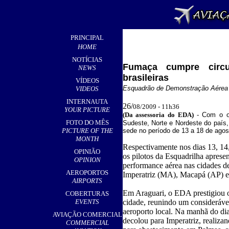
PRINCIPAL
HOME
NOTÍCIAS
Fumaça cumpre circu
NEWS
brasileiras
VÍDEOS
Esquadrão de Demonstração Aérea es
VIDEOS
INTERNAUTA
26/
08/2009 - 11h36
YOUR PICTURE
(Da assessoria do EDA
)
-
Com o ob
FOTO DO MÊS
Sudeste, Norte e Nordeste do país
PICTURE OF THE
sede no período de 13 a 18 de agos
MONTH
Respectivamente nos dias 13, 14,
OPINIÃO
os pilotos da Esquadrilha aprese
OPINION
performance aérea nas cidades d
AEROPORTOS
Imperatriz (MA), Macapá (AP) e
AIRPORTS
Em Araguari, o EDA prestigiou o
COBERTURAS
EVENTS
cidade, reunindo um consideráve
aeroporto local. Na manhã do di
AVIAÇÃO COMERCIAL
decolou para Imperatriz, realiza
COMMERCIAL