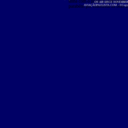
tinha com o público participante
ON AIR SINCE NOVEMBER 2
AVIAÇÃOPAULISTA.COM - ©Copyright
parabéns por colorirem os céus d