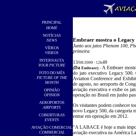
PRINCIPAL
HOME
NOTÍCIAS
Embraer mostra o Legac
NEWS
J
unto aos jatos Phenom 100, Ph
VÍDEOS
primeira
VIDEOS
INTERNAUTA
13/
49
08/2009 - 12h
YOUR PICTURE
Da
A Embraer mostra
(
Embraer)
-
FOTO DO MÊS
do jato executivo Legacy 500.
PICTURE OF THE
Aviation Conference and Exhibiti
MONTH
de agosto, no aeroporto de Con
aviação executiva e exibe os j
OPINIÃO
operação no Brasil em junho pass
OPINION
AEROPORTOS
Os visitantes podem conhecer to
AIRPORTS
novo Legacy 500, da categoria m
COBERTURAS
entrar em operação em 2012.
EVENTS
"A LABACE é hoje a mais import
AVIAÇÃO COMERCIAL
COMMERCIAL
aviação executiva na América La