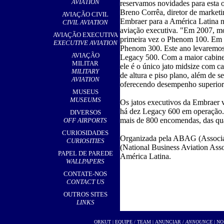
AVIATION
reservamos novidades para esta o
Breno Corrêa, diretor de marketi
AVIAÇÃO CIVIL
Embraer para a América Latina 
CIVIL AVIATION
aviação executiva. "Em 2007, m
AVIAÇÃO EXECUTIVA
primeira vez o Phenom 100. Em 
EXECUTIVE AVIATION
Phenom 300. Este ano levaremos
AVIAÇÃO
Legacy 500. Com a maior cabine
MILITAR
ele é o único jato midsize com c
MILITARY
de altura e piso plano, além de s
AVIATION
oferecendo desempenho superior 
MUSEUS
MUSEUMS
Os jatos executivos da Embraer 
há dez Legacy 600 em operação.
DIVERSOS
mais de 800 encomendas, das quai
OFF AIRPORTS
CURIOSIDADES
Organizada pela ABAG (Associaç
CURIOSITIES
(National Business Aviation Asso
PAPEL DE PAREDE
América Latina.
WALLPAPERS
CONTATE-NOS
CONTACT US
OUTROS SITES
LINKS
ORKUT
|
EQUIPE / TEAM
|
ANUNCIAR /
ANNOUNCE
| NO