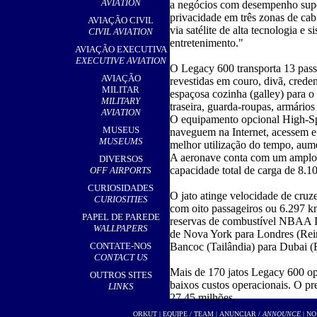
AVIATION
a negócios com desempenho super
privacidade em três zonas de ca
AVIAÇÃO CIVIL
via satélite de alta tecnologia e s
CIVIL AVIATION
entretenimento."
AVIAÇÃO EXECUTIVA
EXECUTIVE AVIATION
O Legacy 600 transporta 13 passa
AVIAÇÃO
revestidas em couro, divã, cred
MILITAR
espaçosa cozinha (galley) para o 
MILITARY
traseira, guarda-roupas, armário
AVIATION
O equipamento opcional High-Sp
MUSEUS
naveguem na Internet, acessem e
MUSEUMS
melhor utilização do tempo, aume
A aeronave conta com um amplo 
DIVERSOS
capacidade total de carga de 8.10
OFF AIRPORTS
CURIOSIDADES
O jato atinge velocidade de cruz
CURIOSITIES
com oito passageiros ou 6.297 k
PAPEL DE PAREDE
reservas de combustível NBAA 
WALLPAPERS
de Nova York para Londres (Rein
CONTATE-NOS
Bancoc (Tailândia) para Dubai 
CONTACT US
Mais de 170 jatos Legacy 600 op
OUTROS SITES
baixos custos operacionais. O p
LINKS
27,45 milhões.
ORKUT
|
EQUIPE / TEAM
|
ANUNCIAR /
ANNOUNCE
| NO