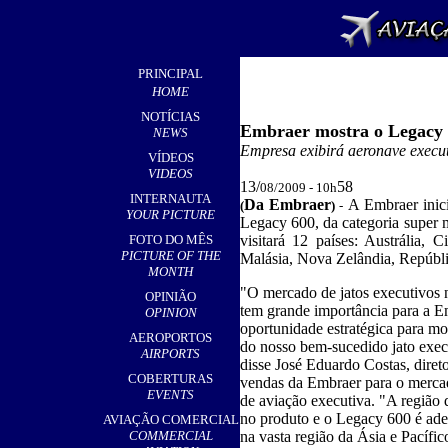
PRINCIPAL
HOME
NOTÍCIAS
Embraer mostra o Legacy 
NEWS
Empresa exibirá aeronave execu
VÍDEOS
VIDEOS
13/
58
08/2009 - 10h
INTERNAUTA
Da Embraer
A Embraer inic
(
)
-
YOUR PICTURE
Legacy 600, da categoria super m
FOTO DO MÊS
visitará 12 países: Austrália, 
PICTURE OF THE
Malásia, Nova Zelândia, Repúblic
MONTH
"O mercado de jatos executivos n
OPINIÃO
tem grande importância para a E
OPINION
oportunidade estratégica para mos
AEROPORTOS
do nosso bem-sucedido jato exe
AIRPORTS
disse José Eduardo Costas, diret
COBERTURAS
vendas da Embraer para o mercad
EVENTS
de aviação executiva. "A região 
no produto e o Legacy 600 é ade
AVIAÇÃO COMERCIAL
COMMERCIAL
na vasta região da Ásia e Pacífi