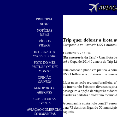
PRINCIPAL
HOME
NOTÍCIAS
NEWS
Trip quer dobrar a frota a
VÍDEOS
Companhia vai investir US$ 1 bilhão 
VIDEOS
INTERNAUTA
12/08/2009 - 11h26
YOUR PICTURE
(
Da assessoria da
Trip)
-
Uma frota de
até a Copa de 2014 é a meta da Trip Li
FOTO DO MÊS
PICTURE OF THE
Para colocar o plano em prática, a com
MONTH
US$ 1 bilhão nos próximos cinco anos
OPINIÃO
OPINION
Líder na aviação regional brasileira, a
do interior do País com diversas capita
AEROPORTOS
passageiro a opção de viajar às cidade
AIRPORTS
assistir às partidas e voltar no mesmo d
COBERTURAS
EVENTS
A companhia conta hoje com 27 aerona
para 73 destinos, ligando 56 município
AVIAÇÃO COMERCIAL
capitais.
COMMERCIAL