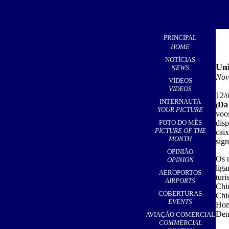
PRINCIPAL
HOME
NOTÍCIAS
Uni
NEWS
Nov
VÍDEOS
VIDEOS
12/
0
INTERNAUTA
Da 
(
YOUR PICTURE
voo
FOTO DO MÊS
dis
PICTURE OF THE
cai
MONTH
sign
OPINIÃO
Os 
OPINION
liga
AEROPORTOS
tur
AIRPORTS
Chi
COBERTURAS
Chi
EVENTS
Hon
Den
AVIAÇÃO COMERCIAL
COMMERCIAL