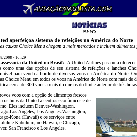
NEWS
ted aperfeiçoa sistema de refeições na América do Norte
as caixas Choice Menu chegam a mais mercados e incluem alimentos f
8/2009 - 10h
29
assessoria da United no Brasil
A
United Airlines
passou a oferecer
)
-
s como uma das opções de seu sistema de refeições e lanches Cho
ponível para venda a bordo de diversos voos na América do Norte. Out
xas Choice Menu em todos os voos na América do Norte com mais de du
ifica cerca de 300 voos a mais do que os do limite anterior de três horas
novos voos com a opção de alimentos frescos
_
m os hubs da United a centros econômicos e de
ismo. Eles incluem Denver-Washington,
cago-Los Angeles, Los Angeles-Washington,
cago-Kona (Hawaii) e os serviços entre
olulu e Kahuluim, no Hawaii, e Chicago,
ver, San Francisco e Los Angeles.