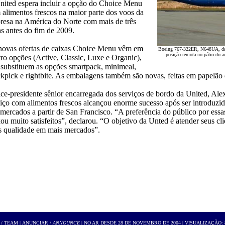
nited espera incluir a opção do Choice Menu
alimentos frescos na maior parte dos voos da
resa na América do Norte com mais de três
s antes do fim de 2009.
novas ofertas de caixas Choice Menu vêm em
Boeing 767-322ER
,
N648UA
, d
posição remota no pátio do 
ro opções (Active, Classic, Luxe e Organic),
substituem as opções smartpack, minimeal,
kpick e rightbite. As embalagens também são novas, feitas em papelão 
ce-presidente sênior encarregada dos serviços de bordo da United, Al
iço com alimentos frescos alcançou enorme sucesso após ser introduzi
 mercados a partir de San Francisco. “A preferência do público por ess
ou muito satisfeitos”, declarou. “O objetivo da Unted é atender seus cl
s qualidade em mais mercados”.
 / TEAM
|
ANUNCIAR /
ANNOUNCE
| NO AR DESDE 28 DE NOVEMBRO DE 2004 | VISUALIZAÇÃO: 8