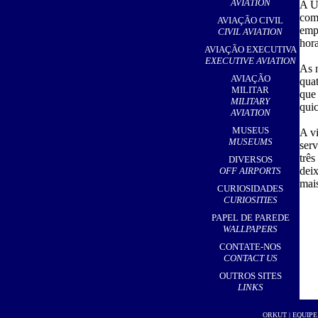
AVIATION
A U
com 
AVIAÇÃO CIVIL
emp
CIVIL AVIATION
hora
AVIAÇÃO EXECUTIVA
EXECUTIVE AVIATION
As 
AVIAÇÃO
quat
MILITAR
que 
MILITARY
quic
AVIATION
MUSEUS
A vi
MUSEUMS
serv
três
DIVERSOS
deix
OFF AIRPORTS
mai
CURIOSIDADES
CURIOSITIES
PAPEL DE PAREDE
WALLPAPERS
CONTATE-NOS
CONTACT US
OUTROS SITES
LINKS
ORKUT
|
EQUIPE