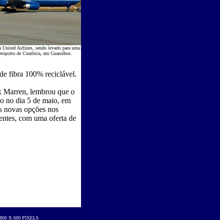
a United Airlines, sendo levado para uma
aeroporto de Cumbica, em Guarulhos
.
de fibra 100% reciclável.
ex Marren, lembrou que o
do no dia 5 de maio, em
as novas opções nos
ientes, com uma oferta de
00 X 600 PIXELS