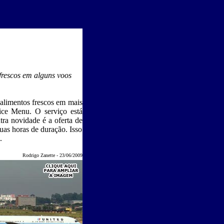
rescos em alguns voos
 alimentos frescos em mais
ice Menu. O serviço está
ra novidade é a oferta de
as horas de duração. Isso
.
Rodrigo Zanette - 23/06/2009