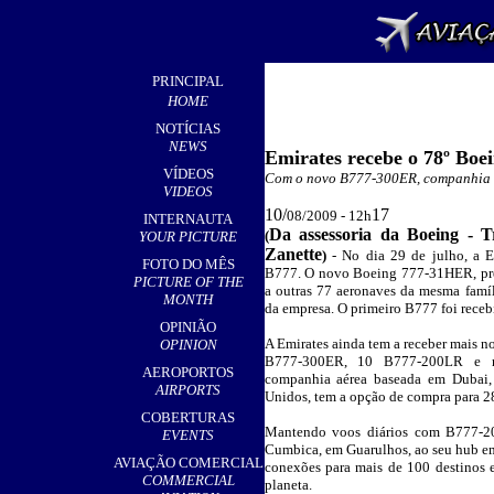
PRINCIPAL
HOME
NOTÍCIAS
NEWS
Emirates recebe o 78º Boe
VÍDEOS
Com o novo B777-300ER, companhia s
VIDEOS
10/
17
08/2009 - 12h
INTERNAUTA
Da assessoria da Boeing - 
(
YOUR PICTURE
Zanette
)
-
No dia 29 de julho, a E
FOTO DO MÊS
B777. O novo Boeing 777-31HER, pre
PICTURE OF THE
a outras 77 aeronaves da mesma famí
MONTH
da empresa. O primeiro B777 foi rece
OPINIÃO
A Emirates ainda tem a receber mais
OPINION
B777-300ER, 10 B777-200LR e 
AEROPORTOS
companhia aérea baseada em Dubai,
AIRPORTS
Unidos, tem a opção de compra para 2
COBERTURAS
Mantendo voos diários com B777-20
EVENTS
Cumbica, em Guarulhos, ao seu hub em
AVIAÇÃO COMERCIAL
conexões para mais de 100 destinos 
COMMERCIAL
planeta.