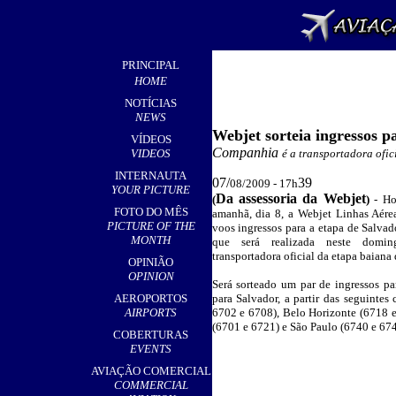
PRINCIPAL
HOME
NOTÍCIAS
NEWS
Webjet sorteia ingressos p
VÍDEOS
Companhia
VIDEOS
é a transportadora ofic
INTERNAUTA
07/
39
08/2009 - 17h
YOUR PICTURE
Da assessoria da Webjet
(
)
- H
FOTO DO MÊS
amanhã, dia 8
, a
Webjet Linhas Aérea
PICTURE OF THE
voos ingressos para a etapa de Salvad
MONTH
que será realizada neste domin
transportadora oficial da etapa baiana 
OPINIÃO
OPINION
Será sorteado um par de ingressos p
AEROPORTOS
para Salvador, a partir das seguintes 
AIRPORTS
6702 e 6708), Belo Horizonte (6718 e
(6701 e 6721) e São Paulo (6740 e 674
COBERTURAS
EVENTS
AVIAÇÃO COMERCIAL
COMMERCIAL