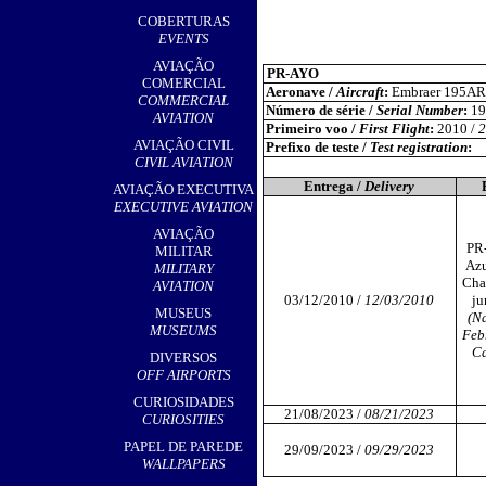
,
COBERTURAS
EVENTS
AVIAÇÃO
PR-AYO
COMERCIAL
Aeronave /
Aircraft
:
Embraer 195AR
COMMERCIAL
Número de série /
Serial Number
:
19
AVIATION
Primeiro voo /
First Flight
:
2010 /
2
AVIAÇÃO CIVIL
Prefixo de teste /
Test registration
:
CIVIL AVIATION
Entrega /
Delivery
AVIAÇÃO EXECUTIVA
EXECUTIVE AVIATION
AVIAÇÃO
PR
MILITAR
Azu
MILITARY
Cha
AVIATION
03/12/2010 /
12/03/2010
ju
MUSEUS
(Na
MUSEUMS
Feb
Ca
DIVERSOS
OFF AIRPORTS
CURIOSIDADES
21/08/2023 /
08/21/2023
CURIOSITIES
PAPEL DE PAREDE
29/09/2023 /
09/29/2023
WALLPAPERS