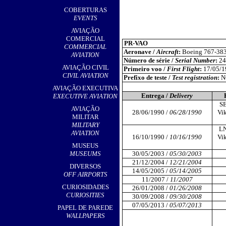
,
COBERTURAS
EVENTS
AVIAÇÃO
COMERCIAL
PR-VAO
COMMERCIAL
Aeronave /
Aircraft
:
Boeing 767-38
AVIATION
Número de série /
Serial Number
:
24
AVIAÇÃO CIVIL
Primeiro voo /
First Flight
:
17/05/1
CIVIL AVIATION
Prefixo de teste /
Test registration
:
N
AVIAÇÃO EXECUTIVA
Entrega /
Delivery
EXECUTIVE AVIATION
SE
AVIAÇÃO
28/06/1990 /
06/28/1990
Vik
MILITAR
MILITARY
LN
AVIATION
16/10/1990 /
10/16/1990
Vik
MUSEUS
MUSEUMS
30/05/2003 /
05/30/2003
21/12/2004 /
12/21/2004
DIVERSOS
14/05/2005 /
05/14/2005
OFF AIRPORTS
11/2007 /
11/2007
CURIOSIDADES
26/01/2008 /
01/26/2008
CURIOSITIES
30/09/2008 /
09/30/2008
07/05/2013 /
05/07/2013
PAPEL DE PAREDE
WALLPAPERS