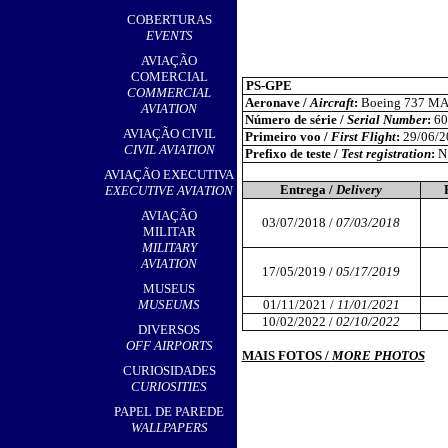
,
COBERTURAS
EVENTS
AVIAÇÃO
COMERCIAL
PS-GPE
COMMERCIAL
Aeronave /
Aircraft
:
Boeing 737 MA
AVIATION
Número de série /
Serial Number
:
60
AVIAÇÃO CIVIL
Primeiro voo /
First Flight
:
29/06/2
CIVIL AVIATION
Prefixo de teste /
Test registration
:
N
AVIAÇÃO EXECUTIVA
Entrega /
Delivery
EXECUTIVE AVIATION
AVIAÇÃO
03/07/2018 /
07/03/2018
MILITAR
MILITARY
AVIATION
17/05/2019 /
05/17/2019
MUSEUS
MUSEUMS
01/11/2021 /
11/01/2021
10/02/2022 /
02/10/2022
DIVERSOS
OFF AIRPORTS
MAIS FOTOS /
MORE PHOTOS
CURIOSIDADES
CURIOSITIES
PAPEL DE PAREDE
WALLPAPERS