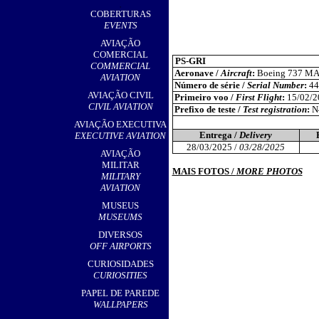
,
COBERTURAS
EVENTS
AVIAÇÃO
COMERCIAL
PS-GRI
COMMERCIAL
Aeronave /
Aircraft
:
Boeing 737 MA
AVIATION
Número de série /
Serial Number
:
44
AVIAÇÃO CIVIL
Primeiro voo /
First Flight
:
15/02/2
CIVIL AVIATION
Prefixo de teste /
Test registration
:
N
AVIAÇÃO EXECUTIVA
Entrega /
Delivery
EXECUTIVE AVIATION
28/03/2025 /
03/28/2025
AVIAÇÃO
MILITAR
MAIS FOTOS /
MORE PHOTOS
MILITARY
AVIATION
MUSEUS
MUSEUMS
DIVERSOS
OFF AIRPORTS
CURIOSIDADES
CURIOSITIES
PAPEL DE PAREDE
WALLPAPERS