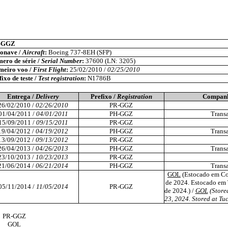
-GGZ
onave /
Aircraft
:
Boeing 737-8EH (SFP)
ero de série /
Serial Number
:
37600 (LN: 3205)
meiro voo /
First Flight
:
25/02/2010 /
02/25/2010
ixo de teste /
Test registration
:
N1786B
Entrega /
Delivery
Prefixo /
Registration
Companh
26/02/2010 /
02/26/2010
PR-GGZ
01/04/2011 /
04/01/2011
PH-GGZ
Transa
15/09/2011 /
09/15/2011
PR-GGZ
19/04/2012 /
04/19/2012
PH-GGZ
Transa
13/09/2012 /
09/13/2012
PR-GGZ
26/04/2013 /
04/26/2013
PH-GGZ
Transa
23/10/2013 /
10/23/2013
PR-GGZ
21/06/2014 /
06/21/2014
PH-GGZ
Transa
GOL
(Estocado em Co
de 2024. Estocado em 
05/11/2014 /
11/05/2014
PR-GGZ
de 2024.) /
GOL
(Store
23, 2024. Stored at Tu
PR-GGZ
GOL