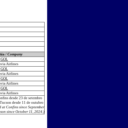
ia /
Company
GOL
via Airlines
GOL
via Airlines
GOL
via Airlines
GOL
via Airlines
nfins desde 23 de setembro
Tucson desde 11 de outubro
d at Confins since September
cson since October 11, 2024.)