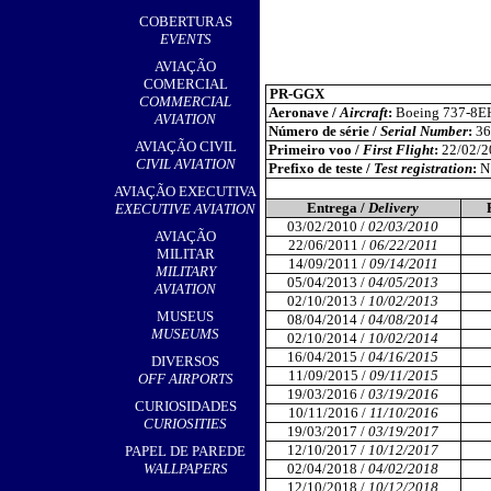
,
COBERTURAS
EVENTS
AVIAÇÃO
COMERCIAL
PR-GGX
COMMERCIAL
Aeronave /
Aircraft
:
Boeing 737-8EH
AVIATION
Número de série /
Serial Number
:
36
AVIAÇÃO CIVIL
Primeiro voo /
First Flight
:
22/02/2
CIVIL AVIATION
Prefixo de teste /
Test registration
:
N
AVIAÇÃO EXECUTIVA
Entrega /
Delivery
EXECUTIVE AVIATION
03/02/2010 /
02/03/2010
AVIAÇÃO
22/06/2011 /
06/22/2011
MILITAR
14/09/2011 /
09/14/2011
MILITARY
05/04/2013 /
04/05/2013
AVIATION
02/10/2013 /
10/02/2013
MUSEUS
08/04/2014 /
04/08/2014
MUSEUMS
02/10/2014 /
10/02/2014
16/04/2015 /
04/16/2015
DIVERSOS
11/09/2015 /
09/11/2015
OFF AIRPORTS
19/03/2016 /
03/19/2016
CURIOSIDADES
10/11/2016 /
11/10/2016
CURIOSITIES
19/03/2017 /
03/19/2017
12/10/2017 /
10/12/2017
PAPEL DE PAREDE
WALLPAPERS
02/04/2018 /
04/02/2018
12/10/2018 /
10/12/2018