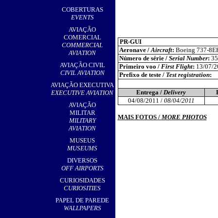
,
COBERTURAS
EVENTS
AVIAÇÃO
COMERCIAL
PR-GUI
COMMERCIAL
Aeronave /
Aircraft
:
Boeing 737-8EH
AVIATION
Número de série /
Serial Number
:
35
AVIAÇÃO CIVIL
Primeiro voo /
First Flight
:
13/07/2
CIVIL AVIATION
Prefixo de teste /
Test registration
:
AVIAÇÃO EXECUTIVA
Entrega /
Delivery
EXECUTIVE AVIATION
04/08/2011 /
08/04/2011
AVIAÇÃO
MILITAR
MAIS FOTOS /
MORE PHOTOS
MILITARY
AVIATION
MUSEUS
MUSEUMS
DIVERSOS
OFF AIRPORTS
CURIOSIDADES
CURIOSITIES
PAPEL DE PAREDE
WALLPAPERS