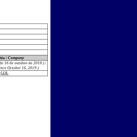
ia /
Company
de 16 de outubro de 2019.) /
ince October 16, 2019.)
GOL