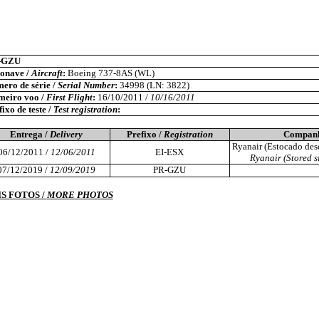
-GZU
onave /
Aircraft
:
Boeing 737-8AS (WL)
ero de série /
Serial Number
:
34998 (LN: 3822)
meiro voo /
First Flight
:
16/10/2011 /
10/16/2011
ixo de teste /
Test registration
:
Entrega /
Delivery
Prefixo /
Registration
Companh
Ryanair (Estocado des
06/12/2011 /
12/06/2011
EI-ESX
Ryanair (Stored s
07/12/2019 /
12/09/2019
PR-GZU
S FOTOS /
MORE PHOTOS