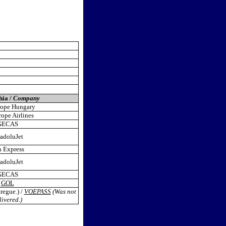
ia /
Company
ope Hungary
ope Airlines
GECAS
adoluJet
 Express
adoluJet
GECAS
GOL
regue.) /
VOEPASS
(Was not
livered.)