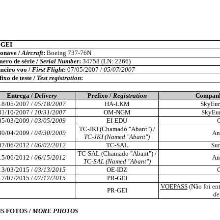
-GEI
onave /
Aircraft
:
Boeing 737-76N
ero de série /
Serial Number
:
34758 (LN: 2266)
meiro voo /
First Flight
:
07/05/2007 /
05/07/2007
ixo de teste /
Test registration
:
Entrega /
Delivery
Prefixo /
Registration
Companh
18/05/2007 /
05/18/2007
HA-LKM
SkyEur
31/10/2007 /
10/31/2007
OM-NGM
SkyEur
05/03/2009 /
03/05/2009
EI-EDU
TC-JKI (Chamado "Abant") /
30/04/2009 /
04/30/2009
An
TC-JKI (Named "Abant")
02/06/2012 /
06/02/2012
TC-SAL
Sun
TC-SAL (Chamado "Abant") /
15/06/2012 /
06/15/2012
An
TC-SAL (Named "Abant")
13/03/2015 /
03/13/2015
OE-IDZ
17/07/2015 /
07/17/2015
PR-GEI
VOEPASS
(Não foi ent
PR-GEI
de
S FOTOS /
MORE PHOTOS