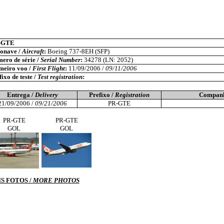
-GTE
onave /
Aircraft
:
Boeing 737-8EH (SFP)
ero de série /
Serial Number
:
34278 (LN: 2052)
meiro voo /
First Flight
:
11/09/2006 /
09/11/2006
ixo de teste /
Test registration
:
Entrega /
Delivery
Prefixo /
Registration
Companh
21/09/2006 /
09/21/2006
PR-GTE
PR-GTE
PR-GTE
GOL
GOL
S FOTOS /
MORE PHOTOS