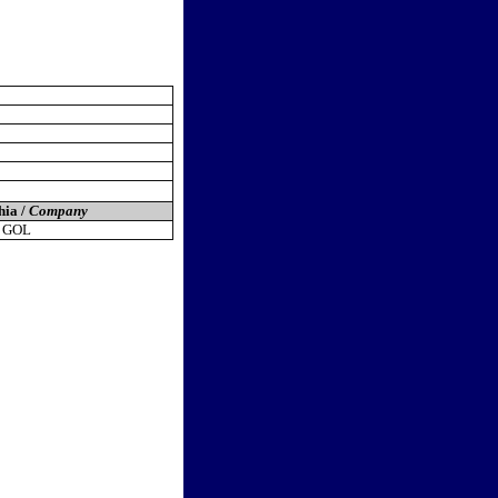
ia /
Company
GOL