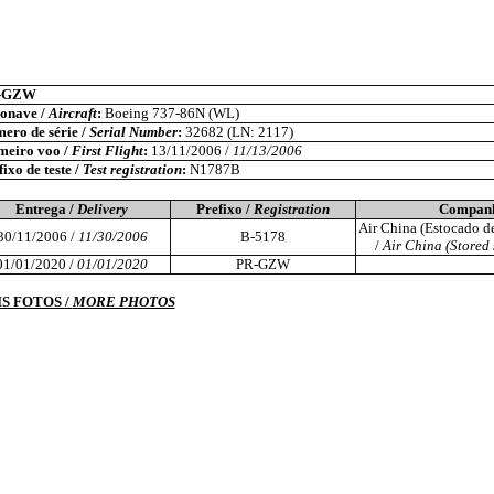
-GZW
onave /
Aircraft
:
Boeing 737-86N (WL)
ero de série /
Serial Number
:
32682 (LN: 2117)
meiro voo /
First Flight
:
13/11/2006 /
11/13/2006
ixo de teste /
Test registration
:
N1787B
Entrega /
Delivery
Prefixo /
Registration
Companh
Air China (Estocado d
30/11/2006 /
11/30/2006
B-5178
/
Air China (Stored 
01/01/2020 /
01/01/2020
PR-GZW
S FOTOS /
MORE PHOTOS