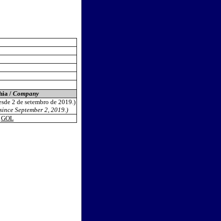
ia /
Company
esde 2 de setembro de 2019.)
since September 2, 2019.)
GOL