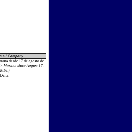
ia /
Company
ana desde 17 de agosto de
in Marana since August 17,
2016.)
Delta