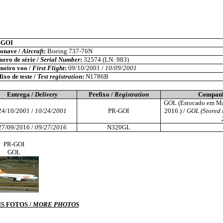
-GOI
onave /
Aircraft
:
Boeing 737-76N
ero de série /
Serial Number
:
32574 (LN: 983)
meiro voo /
First Flight
:
09/10/2001 /
10/09/2001
ixo de teste /
Test registration
:
N1786B
Entrega /
Delivery
Prefixo /
Registration
Companh
GOL (Estocado em Mar
24/10/2001 /
10/24/2001
PR-GOI
2016.) /
GOL (Stored 
27/09/2016 /
09/27/2016
N320GL
PR-GOI
GOL
S FOTOS /
MORE PHOTOS