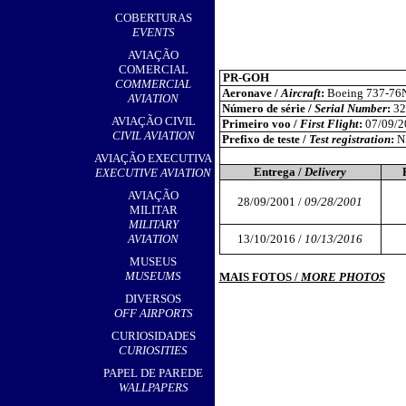
,
COBERTURAS
EVENTS
AVIAÇÃO
COMERCIAL
PR-GOH
COMMERCIAL
Aeronave /
Aircraft
:
Boeing 737-76
AVIATION
Número de série /
Serial Number
:
32
AVIAÇÃO CIVIL
Primeiro voo /
First Flight
:
07/09/2
CIVIL AVIATION
Prefixo de teste /
Test registration
:
N
AVIAÇÃO EXECUTIVA
Entrega /
Delivery
EXECUTIVE AVIATION
AVIAÇÃO
28/09/2001 /
09/28/2001
MILITAR
MILITARY
AVIATION
13/10/2016 /
10/13/2016
MUSEUS
MUSEUMS
MAIS FOTOS /
MORE PHOTOS
DIVERSOS
OFF AIRPORTS
CURIOSIDADES
CURIOSITIES
PAPEL DE PAREDE
WALLPAPERS