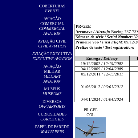
,
COBERTURAS
EVENTS
AVIAÇÃO
COMERCIAL
PR-GEE
COMMERCIAL
Aeronave /
Aircraft
:
Boeing 737-73
AVIATION
Número de série /
Serial Number
:
32
AVIAÇÃO CIVIL
Primeiro voo /
First Flight
:
09/12/2
CIVIL AVIATION
Prefixo de teste /
Test registration
:
AVIAÇÃO EXECUTIVA
Entrega /
Delivery
EXECUTIVE AVIATION
19/12/2002 /
12/19/2002
AVIAÇÃO
04/12/2009 /
12/04/2009
MILITAR
05/12/2011 /
12/05/2011
MILITARY
AVIATION
01/06/2012 /
06/01/2012
MUSEUS
MUSEUMS
04/01/2024 /
01/04/2024
DIVERSOS
OFF AIRPORTS
PR-GEE
CURIOSIDADES
GOL
CURIOSITIES
PAPEL DE PAREDE
WALLPAPERS