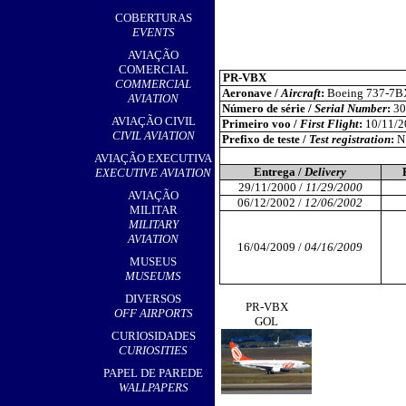
,
COBERTURAS
EVENTS
AVIAÇÃO
COMERCIAL
PR-VBX
COMMERCIAL
Aeronave /
Aircraft
:
Boeing 737-7B
AVIATION
Número de série /
Serial Number
:
30
AVIAÇÃO CIVIL
Primeiro voo /
First Flight
:
10/11/2
CIVIL AVIATION
Prefixo de teste /
Test registration
:
N
AVIAÇÃO EXECUTIVA
Entrega /
Delivery
EXECUTIVE AVIATION
29/11/2000 /
11/29/2000
AVIAÇÃO
06/12/2002 /
12/06/2002
MILITAR
MILITARY
AVIATION
16/04/2009 /
04/16/2009
MUSEUS
MUSEUMS
DIVERSOS
PR-VBX
OFF AIRPORTS
GOL
CURIOSIDADES
CURIOSITIES
PAPEL DE PAREDE
WALLPAPERS