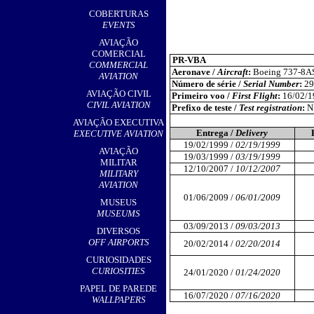
,
COBERTURAS
EVENTS
AVIAÇÃO
COMERCIAL
PR-VBA
COMMERCIAL
Aeronave /
Aircraft
:
Boeing 737-8A
AVIATION
Número de série /
Serial Number
:
29
AVIAÇÃO CIVIL
Primeiro voo /
First Flight
:
16/02/1
CIVIL AVIATION
Prefixo de teste /
Test registration
:
N
AVIAÇÃO EXECUTIVA
Entrega /
Delivery
EXECUTIVE AVIATION
19/02/1999 /
02/19/1999
AVIAÇÃO
19/03/1999 /
03/19/1999
MILITAR
12/10/2007 /
10/12/2007
MILITARY
AVIATION
01/06/2009 /
06/01/2009
MUSEUS
MUSEUMS
03/09/2013 /
09/03/2013
DIVERSOS
OFF AIRPORTS
20/02/2014 /
02/20/2014
CURIOSIDADES
CURIOSITIES
24/01/2020 /
01/24/2020
PAPEL DE PAREDE
16/07/2020 /
07/16/2020
WALLPAPERS