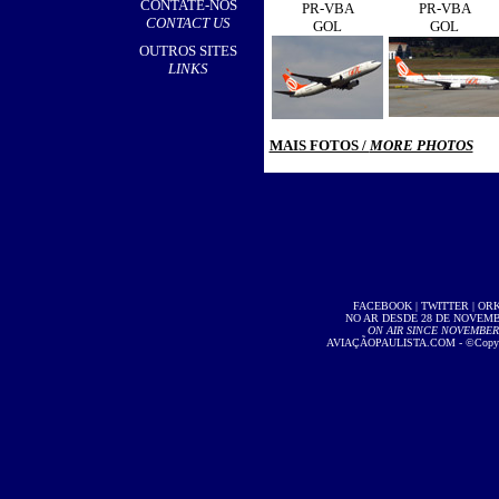
CONTATE-NOS
PR-VBA
PR-VBA
CONTACT US
GOL
GOL
OUTROS SITES
LINKS
MAIS FOTOS /
MORE PHOTOS
FACEBOOK
|
TWITTER
|
OR
NO AR DESDE 28 DE NOVEMBR
ON AIR SINCE NOVEMBER 2
AVIAÇÃOPAULISTA.COM
- ©Copyri