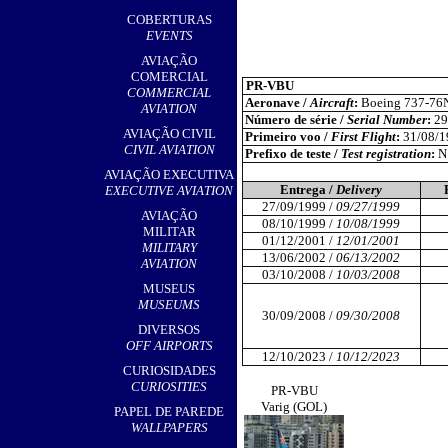
,
COBERTURAS
EVENTS
AVIAÇÃO
COMERCIAL
PR-VBU
COMMERCIAL
Aeronave /
Aircraft
:
Boeing 737-76
AVIATION
Número de série /
Serial Number
:
29
AVIAÇÃO CIVIL
Primeiro voo /
First Flight
:
31/08/1
CIVIL AVIATION
Prefixo de teste /
Test registration
:
N
AVIAÇÃO EXECUTIVA
Entrega /
Delivery
EXECUTIVE AVIATION
27/09/1999 /
09/27/1999
AVIAÇÃO
08/10/1999 /
10/08/1999
MILITAR
01/12/2001 /
12/01/2001
MILITARY
13/06/2002 /
06/13/2002
AVIATION
03/10/2008 /
10/03/2008
MUSEUS
MUSEUMS
30/09/2008 /
09/30/2008
DIVERSOS
OFF AIRPORTS
12/10/2023 /
10/12/2023
CURIOSIDADES
CURIOSITIES
PR-VBU
Varig (GOL)
PAPEL DE PAREDE
WALLPAPERS