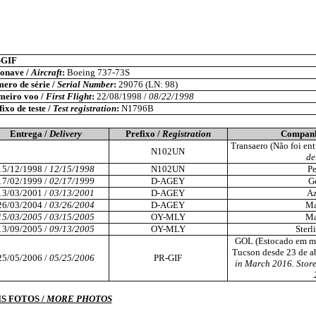
-GIF
onave /
Aircraft
:
Boeing 737-73S
ero de série /
Serial Number
:
29076 (LN: 98)
meiro voo /
First Flight
:
22/08/1998 /
08/22/1998
ixo de teste /
Test registration
:
N1796B
Entrega /
Delivery
Prefixo /
Registration
Companh
Transaero (Não foi ent
N102UN
de
15/12/1998 /
12/15/1998
N102UN
P
17/02/1999 /
02/17/1999
D-AGEY
G
13/03/2001 /
03/13/2001
D-AGEY
Az
26/03/2004 /
03/26/2004
D-AGEY
Ma
15/03/2005 / 03/15/2005
OY-MLY
Ma
13/09/2005 /
09/13/2005
OY-MLY
Sterl
GOL (Estocado em ma
Tucson desde 23 de ab
25/05/2006 /
05/25/2006
PR-GIF
in March 2016. Store
S FOTOS /
MORE PHOTOS