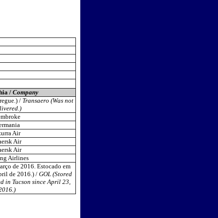
ia /
Company
regue.) /
Transaero (Was not
livered.)
embroke
ermania
urra Air
ersk Air
ersk Air
ing Airlines
rço de 2016. Estocado em
ril de 2016.) /
GOL (Stored
d in Tucson since April 23,
2016.)