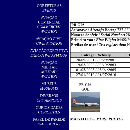
,
COBERTURAS
EVENTS
AVIAÇÃO
COMERCIAL
PR-GIA
COMMERCIAL
Aeronave /
Aircraft
:
Boeing 737-83
AVIATION
Número de série /
Serial Number
:
28
AVIAÇÃO CIVIL
Primeiro voo /
First Flight
:
04/09/2
CIVIL AVIATION
Prefixo de teste /
Test registration
:
N
AVIAÇÃO EXECUTIVA
Entrega /
Delivery
EXECUTIVE AVIATION
20/09/2001 /
09/20/2001
AVIAÇÃO
19/03/2003 /
03/19/2003
MILITAR
01/05/2005 /
05/01/2005
MILITARY
27/01/2010 /
01/27/2010
AVIATION
MUSEUS
PR-GIA
MUSEUMS
GOL
DIVERSOS
OFF AIRPORTS
CURIOSIDADES
CURIOSITIES
MAIS FOTOS /
MORE PHOTOS
PAPEL DE PAREDE
WALLPAPERS