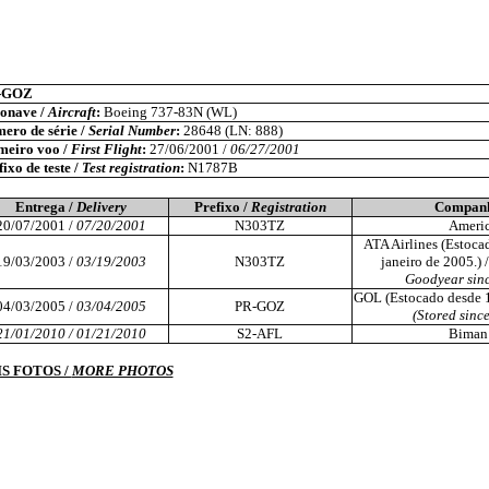
-GOZ
onave /
Aircraft
:
Boeing 737-83N (WL)
ero de série /
Serial Number
:
28648 (LN: 888)
meiro voo /
First Flight
:
27/06/2001 /
06/27/2001
ixo de teste /
Test registration
:
N1787B
Entrega /
Delivery
Prefixo /
Registration
Companh
20/07/2001 /
07/20/2001
N303TZ
Americ
ATA Airlines (Estoc
19/03/2003 /
03/19/2003
N303TZ
janeiro de 2005.) 
Goodyear sinc
GOL (Estocado desde 1
04/03/2005 /
03/04/2005
PR-GOZ
(Stored sinc
21/01/2010 / 01/21/2010
S2-AFL
Biman
S FOTOS /
MORE PHOTOS