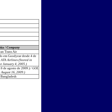
ia /
Company
an Trans Air
ado em Goodyear desde 4 de
/
ATA Airlines (Stored in
e January 4, 2005.)
6 de agosto de 2009.) /
GOL
e August 16, 2009.)
 Bangladesh