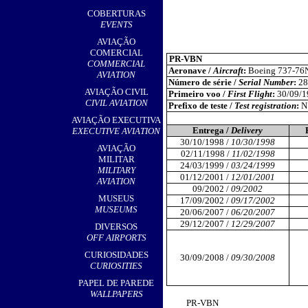
,
COBERTURAS
EVENTS
AVIAÇÃO
COMERCIAL
PR-VBN
COMMERCIAL
Aeronave /
Aircraft
:
Boeing 737-76
AVIATION
Número de série /
Serial Number
:
28
AVIAÇÃO CIVIL
Primeiro voo /
First Flight
:
30/09/1
CIVIL AVIATION
Prefixo de teste /
Test registration
:
N
AVIAÇÃO EXECUTIVA
Entrega /
Delivery
EXECUTIVE AVIATION
30/10/1998 /
10/30/1998
AVIAÇÃO
02/11/1998 /
11/02/1998
MILITAR
24/03/1999 /
03/24/1999
MILITARY
01/12/2001 /
12/01/2001
AVIATION
09/2002 /
09/2002
MUSEUS
17/09/2002 /
09/17/2002
MUSEUMS
20/06/2007 /
06/20/2007
29/12/2007 /
12/29/2007
DIVERSOS
OFF AIRPORTS
CURIOSIDADES
30/09/2008 /
09/30/2008
CURIOSITIES
PAPEL DE PAREDE
WALLPAPERS
PR-VBN