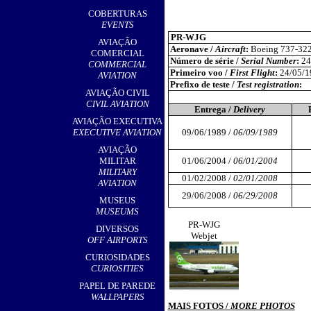
,
COBERTURAS
EVENTS
PR-WJG
AVIAÇÃO
Aeronave /
Aircraft
:
Boeing 737-32
COMERCIAL
Número de série /
Serial Number
:
24
COMMERCIAL
Primeiro voo /
First Flight
:
24/05/1
AVIATION
Prefixo de teste /
Test registration
:
AVIAÇÃO CIVIL
CIVIL AVIATION
Entrega /
Delivery
AVIAÇÃO EXECUTIVA
EXECUTIVE AVIATION
09/06/1989 /
06/09/1989
AVIAÇÃO
MILITAR
01/06/2004 /
06/01/2004
MILITARY
01/02/2008 /
02/01/2008
AVIATION
29/06/2008 /
06/29/2008
MUSEUS
MUSEUMS
PR-WJG
DIVERSOS
Webjet
OFF AIRPORTS
CURIOSIDADES
CURIOSITIES
PAPEL DE PAREDE
WALLPAPERS
MAIS FOTOS /
MORE PHOTOS