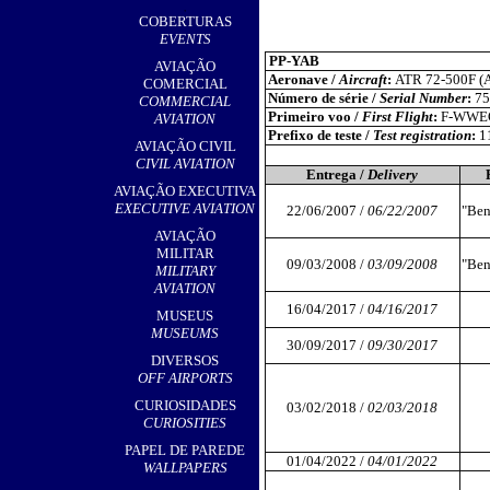
,
COBERTURAS
EVENTS
PP-YAB
AVIAÇÃO
Aeronave /
Aircraft
:
ATR 72-500F (
COMERCIAL
Número de série /
Serial Number
:
75
COMMERCIAL
Primeiro voo /
First Flight
:
F-WWE
AVIATION
Prefixo de teste /
Test registration
:
11
AVIAÇÃO CIVIL
CIVIL AVIATION
Entrega /
Delivery
AVIAÇÃO EXECUTIVA
EXECUTIVE AVIATION
22/06/2007 /
06/22/2007
"Ben
AVIAÇÃO
MILITAR
09/03/2008 /
03/09/2008
"Ben
MILITARY
AVIATION
16/04/2017 /
04/16/2017
MUSEUS
MUSEUMS
30/09/2017 /
09/30/2017
DIVERSOS
OFF AIRPORTS
CURIOSIDADES
03/02/2018 /
02/03/2018
CURIOSITIES
PAPEL DE PAREDE
01/04/2022 /
04/01/2022
WALLPAPERS