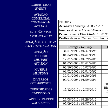
,
COBERTURAS
EVENTS
AVIAÇÃO
COMERCIAL
PR-MPY
COMMERCIAL
Aeronave /
Aircraft
:
ATR 72-202
AVIATION
Número de série /
Serial Number
:
51
AVIAÇÃO CIVIL
Primeiro voo /
First Flight
:
13/01/1
CIVIL AVIATION
Prefixo de teste /
Test registration
:
F
AVIAÇÃO EXECUTIVA
EXECUTIVE AVIATION
Entrega /
Delivery
31/01/1998 /
01/31/1998
AVIAÇÃO
01/04/1999 /
04/01/1999
MILITAR
19/01/2000 /
01/19/2000
MILITARY
01/05/2000 /
05/01/2000
AVIATION
02/10/2000 /
10/02/2000
MUSEUS
01/02/2002 /
02/01/2002
MUSEUMS
30/01/2003 /
01/30/2003
DIVERSOS
09/01/2004 /
01/09/2004
OFF AIRPORTS
PR
Bl
CURIOSIDADES
15/12/2010 /
12/15/2010
(
CURIOSITIES
PAPEL DE PAREDE
29/08/2012 /
08/29/2012
WALLPAPERS
07/09/2013 /
09/07/2013