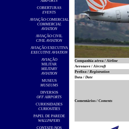
AIRPORTS
COBERTURAS
EVENTS
AVIAÇÃO COMERCIAL
COMMERCIAL
AVIATION
AVIAÇÃO CIVIL
CIVIL AVIATION
AVIAÇÃO EXECUTIVA
EXECUTIVE AVIATION
AVIAÇÃO
Companhia aérea /
Airline
MILITAR
Aeronave /
Aircraft
MILITARY
Prefixo /
Registration
AVIATION
Data /
Date
MUSEUS
MUSEUMS
DIVERSOS
OFF AIRPORTS
Comentários /
Coments
CURIOSIDADES
CURIOSITIES
PAPEL DE PAREDE
WALLPAPERS
CONTATE-NOS