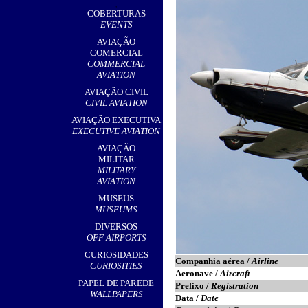
,
COBERTURAS
EVENTS
AVIAÇÃO
COMERCIAL
COMMERCIAL
AVIATION
AVIAÇÃO CIVIL
CIVIL AVIATION
AVIAÇÃO EXECUTIVA
EXECUTIVE AVIATION
AVIAÇÃO
MILITAR
MILITARY
AVIATION
MUSEUS
MUSEUMS
DIVERSOS
OFF AIRPORTS
CURIOSIDADES
Companhia aérea /
Airline
CURIOSITIES
Aeronave /
Aircraft
PAPEL DE PAREDE
Prefixo /
Registration
WALLPAPERS
Data /
Date