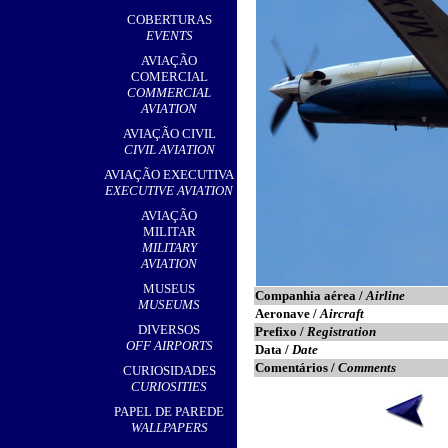
,
COBERTURAS
EVENTS
AVIAÇÃO
COMERCIAL
COMMERCIAL
AVIATION
AVIAÇÃO CIVIL
CIVIL AVIATION
AVIAÇÃO EXECUTIVA
EXECUTIVE AVIATION
AVIAÇÃO
MILITAR
MILITARY
AVIATION
MUSEUS
Companhia aérea /
Airline
MUSEUMS
Aeronave /
Aircraft
DIVERSOS
Prefixo /
Registration
OFF AIRPORTS
Data /
Date
Comentários /
Comments
CURIOSIDADES
CURIOSITIES
PAPEL DE PAREDE
WALLPAPERS