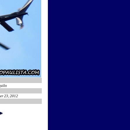
uilo
er 23, 2012