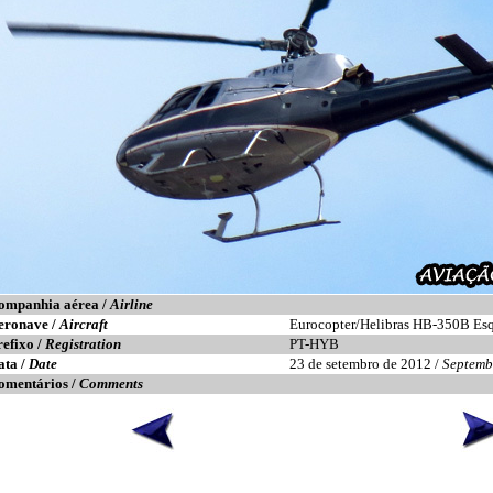
ompanhia aérea /
Airline
eronave /
Aircraft
Eurocopter/Helibras HB-350B Esq
refixo /
Registration
PT-HYB
ata /
Date
23 de setembro de 2012 /
Septemb
omentários /
Comments