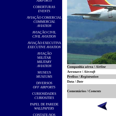
AIRPORTS
COBERTURAS
EVENTS
AVIAÇÃO COMERCIAL
COMMERCIAL
AVIATION
AVIAÇÃO CIVIL
CIVIL AVIATION
AVIAÇÃO EXECUTIVA
EXECUTIVE AVIATION
AVIAÇÃO
MILITAR
MILITARY
AVIATION
Companhia aérea /
Airline
Aeronave /
Aircraft
MUSEUS
MUSEUMS
Prefixo /
Registration
Data /
Date
DIVERSOS
OFF AIRPORTS
Comentários /
Coments
CURIOSIDADES
CURIOSITIES
PAPEL DE PAREDE
WALLPAPERS
CONTATE-NOS