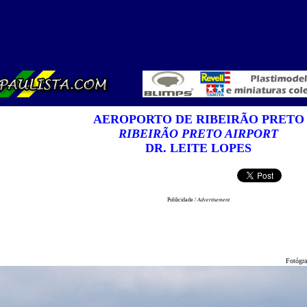
AEROPORTO DE RIBEIRÃO PRETO
RIBEIRÃO PRETO AIRPORT
DR. LEITE LOPES
Publicidade /
Advertisement
Fotógraf