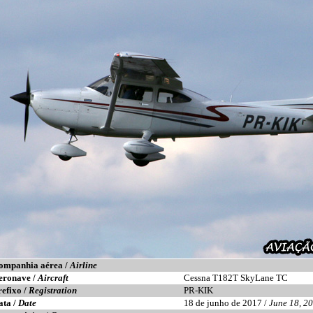
ompanhia aérea /
Airline
eronave /
Aircraft
Cessna T182T SkyLane TC
refixo /
Registration
PR-KIK
ata /
Date
18 de junho de 2017 /
June 18, 2