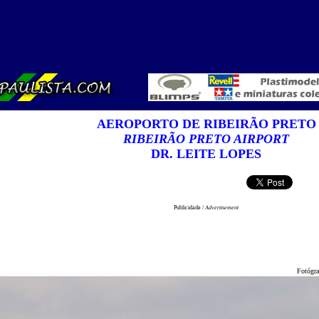
AEROPORTO DE RIBEIRÃO PRETO
RIBEIRÃO PRETO AIRPORT
DR. LEITE LOPES
Publicidade /
Advertisement
Fotógraf